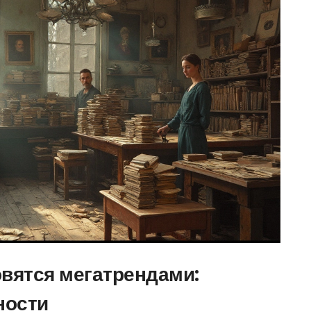
овятся мегатрендами:
ности