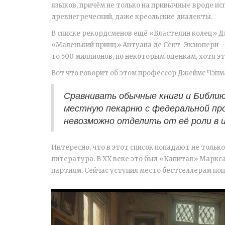
языков, причём не только на привычные вроде исп
древнегреческий, даже креольские диалекты.
В списке рекордсменов ещё «Властелин колец» Дж.
«Маленький принц» Антуана де Сент-Экзюпери —
то 500 миллионов, по некоторым оценкам, хотя 
Вот что говорит об этом профессор Джеймс Чэпма
Сравнивать обычные книги и Библию
местную пекарню с федеральной про
невозможно отделить от её роли в и
Интересно, что в этот список попадают не тольк
литература. В ХХ веке это был «Капитал» Маркса
партиям. Сейчас уступил место бестселлерам по