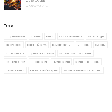
до эйфории
4 августа 2026
Теги
сторителлинг
чтение
книги
скорость чтения
литература
творчество
книжный клуб
саморазвитие
история
эмоции
что почитать
привычка чтения
мотивация для чтения
детские книги
чтение книг
выбор книги
книги для чтения
лучшие книги
как читать быстрее
эмоциональный интеллект