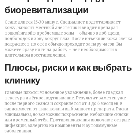
биоревитализации
Сеанс длится 15‑30 минут. Специалист подготавливает
кожу, наносит местный анестетик и вводит препарат
тонкой иглой в проблемные зоны – обычно в лоб, щеки,
подбородок и зону вокруг глаз. После инъекции кожа слегка
покраснеет, но отёк обычно проходит за пару часов. Вы
можете сразу идти на работу – нет необходимости в
длительном восстановлении.
Плюсы, риски и как выбрать
клинику
Главные плюсы: мгновенное увлажнение, более гладкая
текстура и лёгкое подтягивание. Результат заметен уже
после первого сеанса и сохраняется от 3 до 6 месяцев, в
зависимости от типа кожи и выбранного препарата. Риски
минимальны, но возможны покраснение, небольшие синяки
или временный отёк. Противопоказания включают острые
инфекции, аллергию на компоненты и аутоиммунные
заболевания.