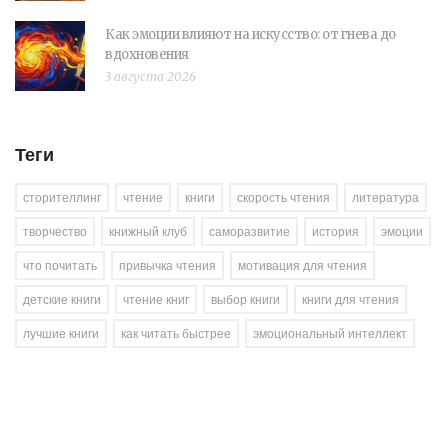
Как эмоции влияют на искусство: от гнева до
вдохновения
3 августа 2026
Теги
сторителлинг
чтение
книги
скорость чтения
литература
творчество
книжный клуб
саморазвитие
история
эмоции
что почитать
привычка чтения
мотивация для чтения
детские книги
чтение книг
выбор книги
книги для чтения
лучшие книги
как читать быстрее
эмоциональный интеллект