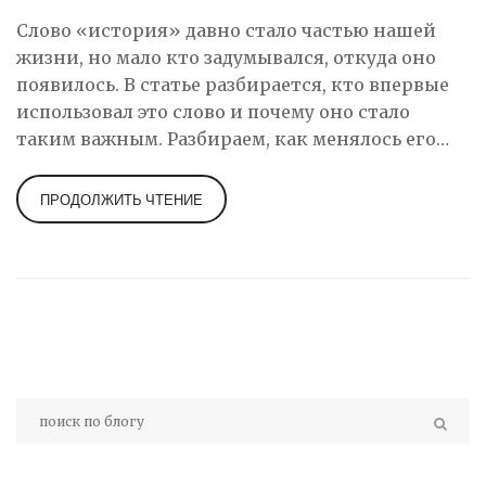
Слово «история» давно стало частью нашей
жизни, но мало кто задумывался, откуда оно
появилось. В статье разбирается, кто впервые
использовал это слово и почему оно стало
таким важным. Разбираем, как менялось его
значение со временем, и есть ли похожие слова
в других языках. Делимся фактами и советами,
ПРОДОЛЖИТЬ ЧТЕНИЕ
как проще запомнить подобные языковые
нюансы. После прочтения даже школьник
сможет уверенно рассказать о том, откуда к
нам пришло слово «история».