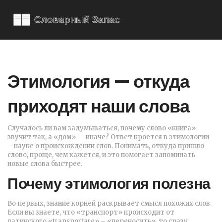
Этимология — откуда
приходят наши слова
Случалось ли вам задумываться, почему слово «книга»
звучит так, а «дом» — иначе? Ответ кроется в этимологии
– науке о происхождении слов. Понимать, откуда пришло
слово, проще, чем кажется, и это помогает запоминать
новые слова быстрее.
Почему этимология полезна
Во‑первых, знание корней раскрывает смысл похожих слов.
Если вы знаете, что «транспорт» происходит от
латинского «transportare» – «переносить», то сразу