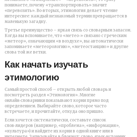
понимаете, почему «транспортировать» значит
«перевозить». Во‑вторых, этимология делает чтение
интереснее: каждый незнакомый термин превращается в
маленькую загадку.
Третье преимущество – яркая связь со словарным запасом.
Когда вы вспоминаете, что «метео‑» связано с греческим
«метеор», означающим «в воздухе», вы автоматически
запоминаете «метеорологию», «метеостанцию» и другие
слова той же ветки.
Как начать изучать
этимологию
Самый простой способ – открыть любой словарь и
посмотреть раздел «Этимология». Многие
онлайн‑словарники показывают корни прямо под
определением. Выбирайте слово, которое часто
встречаете, и прочитайте, откуда оно пришло.
Если хочется систематически, составьте список
слов‑лидеров (например, «проблема», «информация»,
«культура») и найдите их корни в одной книге или в
интернете. Записывайте в блокнот: слово, язык‑источник,