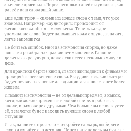
значение оригинала. Через несколько дней вы увидите, как
растёт ваш словарный запас.
Еще один трюк – связывать новые слова с теми, что уже
знакомы. Например, «аудитория» происходит от
латинского «audire» – «слушать». Теперь каждое
упоминание слова будет напоминать вам о звуке, а значит,
легче запомнится.
Не бойтесь ошибок. Иногда этимология спорна, но даже
попытка разобраться развивает мышление. Главное –
делать это регулярно, даже если всего несколько минут в
день.
Для практики берите книги, статьи или подписи к фильмам и
проверяйте неизвестные слова. Вы удивитесь, как быстро
будут появляться новые ассоциации, а чтение станет более
живым.
И помните: этимология – не отдельный предмет, а навык,
который можно применять в любой сфере: в работе, в
школе, в разговоре с друзьями. Чем больше вы используете
её, тем легче будет находить нужные слова в любой
ситуации.
Итак, начните с простого – откройте словарь, выберите
слово и узнайте его историю. Через пару недель вы будете