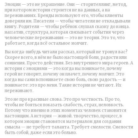
Эмоции — это не украшение. Они —
сторителлинг
,
метод,
при котором история строится не на данных, а на
переживаниях
. Бренды используют его, чтобы клиенты
доверяли им. Писатели — чтобы читатели не откладывали
книгу. Родители — чтобы ребёнок слушал сказку до конца.
нarrатив
,
структура, которая связывает события через
человеческие переживания
— это не теория. Это то, что
работает, когда всё остальное молчит.
Вы когда-нибудь читали рассказ, который не тронул вас?
Скорее всего, в нём не было настоящей боли, радости или
сомнения. Просто действия. Без внутреннего мира героев. А
история с эмоциями — это когда вы понимаете, почему
герой не говорит, почему он плачет, почему молчит. Это
когда вы сами вспоминаете свою боль, свою радость — и
понимаете: это про меня. Такие истории не читают. Их
переживают.
Это не про красивые слова. Это про честность. Про то,
чтобы не бояться показать слабость, страх, неловкость.
Потому что именно в этих моментах человек становится
настоящим. А история — живой.
творчество
,
процесс, в
котором эмоции становятся материалом для создания
смысла
— не требует таланта. Требует смелости. Смелости
быть собой, даже если это больно.