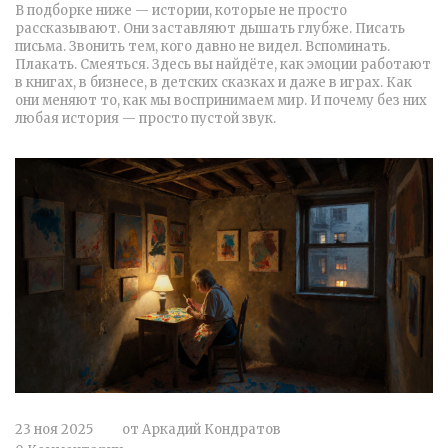
В подборке ниже — истории, которые не просто
рассказывают. Они заставляют дышать глубже. Писать
письма. Звонить тем, кого давно не видел. Вспоминать.
Плакать. Смеяться. Здесь вы найдёте, как эмоции работают
в книгах, в бизнесе, в детских сказках и даже в играх. Как
они меняют то, как мы воспринимаем мир. И почему без них
любая история — просто пустой звук.
23 ноя 2025
от
Аркадий Кондратов