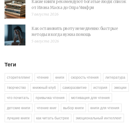
Какие книги рекомендуют богатые люди: список
от Илона Маска до Опра Уинфри
7 августа 2026
Как остановить рвоту немедленно: быстрые
методы и когда нужна помощь
5 августа 2026
Теги
сторителлинг
чтение
книги
скорость чтения
литература
творчество
книжный клуб
саморазвитие
история
эмоции
что почитать
привычка чтения
мотивация для чтения
детские книги
чтение книг
выбор книги
книги для чтения
лучшие книги
как читать быстрее
эмоциональный интеллект