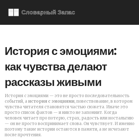
История с эмоциями:
как чувства делают
рассказы живыми
История с эмоциями — это не просто последовательность
событий, а
история с эмоциями
,
повествование, в котором
чувства читателя становятся частью сюжета
. Иначе это
просто список фактов — и никто не запомнит.
Когда
человек читает про потерю, страх, радость или ностальгию
— он не просто воспринимает слова. Он чувствует. И именно
поэтому такие истории остаются в памяти, а не исчезают
после прочтения.