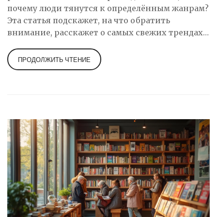
почему люди тянутся к определённым жанрам?
Эта статья подскажет, на что обратить
внимание, расскажет о самых свежих трендах
и поможет выбрать то, что по-настоящему в
моде. Узнайте, какие книги обсуждают в
ПРОДОЛЖИТЬ ЧТЕНИЕ
соцсетях, какие темы волнуют читателей, и
чем удивляют современные авторы.
Практические советы, как не плутать среди
книжных новинок.