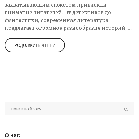
захватывающим сюжетом привлекли
внимание читателей. От детективов до
фантастики, современная литература
предлагает огромное разнообразие историй, от
которых трудно оторваться. Любителям книги
стоит обратить внимание на произведения,
ПРОДОЛЖИТЬ ЧТЕНИЕ
которые не только увлекают, но и заставляют
задуматься. В этой статье даны рекомендации
книг, которые нельзя пропустить, и советы,
как выбрать действительно стоящее чтение
для вечера.
О нас