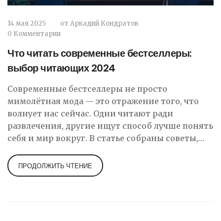
14 мая 2025
от
Аркадий Кондратов
0 Комментарии
Что читать современные бестселлеры:
выбор читающих 2024
Современные бестселлеры не просто
мимолётная мода — это отражение того, что
волнует нас сейчас. Одни читают ради
развлечения, другие ищут способ лучше понять
себя и мир вокруг. В статье собраны советы,
как выбрать книгу «по душе» среди хитовых
новинок 2024 года. Поделюсь интересными
ПРОДОЛЖИТЬ ЧТЕНИЕ
фактами, трендами и реальными примерами
из последних бестселлеров. Теперь
ориентироваться в книжном море стало
проще!