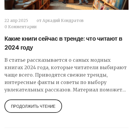
22 апр 2025
от
Аркадий Кондратов
0 Комментарии
Какие книги сейчас в тренде: что читают в
2024 году
В статье рассказывается о самых модных
книгах 2024 года, которые читатели выбирают
чаще всего. Приводятся свежие тренды,
интересные факты и советы по выбору
увлекательных рассказов. Материал поможет
сориентироваться в книжных новинках этой
весны и не ошибиться с выбором. Обсуждается,
ПРОДОЛЖИТЬ ЧТЕНИЕ
почему некоторые книги стали лидерами
продаж и как новые темы отражают
современные настроения общества. Станет