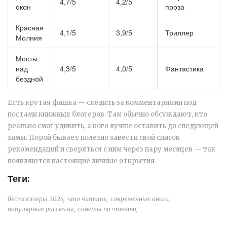
4,7/5
4,2/5
окон
проза
Красная
4,1/5
3,9/5
Триллер
Молния
Мосты
над
4,3/5
4,0/5
Фантастика
бездной
Есть крутая фишка — следить за комментариями под
постами книжных блогеров. Там обычно обсуждают, кто
реально смог удивить, а кого лучше оставить до следующей
зимы. Порой бывает полезно завести свой список
рекомендаций и сверяться с ним через пару месяцев — так
появляются настоящие личные открытия.
Теги:
бестселлеры 2024,
что читать,
современные книги,
популярные рассказы,
советы по чтению,