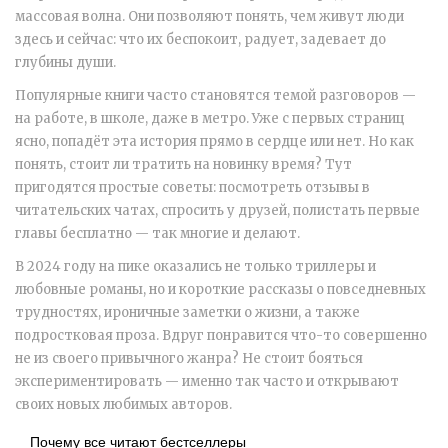
массовая волна. Они позволяют понять, чем живут люди
здесь и сейчас: что их беспокоит, радует, задевает до
глубины души.
Популярные книги часто становятся темой разговоров —
на работе, в школе, даже в метро. Уже с первых страниц
ясно, попадёт эта история прямо в сердце или нет. Но как
понять, стоит ли тратить на новинку время? Тут
пригодятся простые советы: посмотреть отзывы в
читательских чатах, спросить у друзей, полистать первые
главы бесплатно — так многие и делают.
В 2024 году на пике оказались не только триллеры и
любовные романы, но и короткие рассказы о повседневных
трудностях, ироничные заметки о жизни, а также
подростковая проза. Вдруг понравится что-то совершенно
не из своего привычного жанра? Не стоит бояться
экспериментировать — именно так часто и открывают
своих новых любимых авторов.
Почему все читают бестселлеры