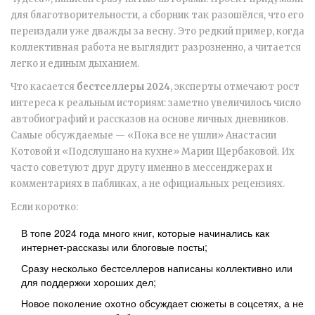
для благотворительности, а сборник так разошёлся, что его
переиздали уже дважды за весну. Это редкий пример, когда
коллективная работа не выглядит разрозненно, а читается
легко и единым дыханием.
Что касается
бестселлеры 2024
, эксперты отмечают рост
интереса к реальным историям: заметно увеличилось число
автобиографий и рассказов на основе личных дневников.
Самые обсуждаемые — «Пока все не ушли» Анастасии
Котовой и «Подслушано на кухне» Марии Щербаковой. Их
часто советуют друг другу именно в мессенджерах и
комментариях в пабликах, а не официальных рецензиях.
Если коротко:
В топе 2024 года много книг, которые начинались как
интернет-рассказы или блоговые посты;
Сразу несколько бестселлеров написаны коллективно или
для поддержки хороших дел;
Новое поколение охотно обсуждает сюжеты в соцсетях, а не