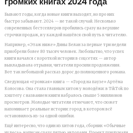
громких книгах 2024 года
Бывают годы, когда новые книги выходят, но про них
быстро забывают. 2024 — не такой случай. Несколько
современных бестселлеров пробились сразу на верхние
строчки продаж, и у каждой нашёлся свой путь к читателю.
Например, «Этаж ниже» Дины Белан за первые три недели
приобрели более 80 тысяч человек. Любопытно, что успех
книги начался с короткой истории в соцсетях — автор
выкладывала отрывки, читатели просили продолжения.
Вот так небольшой рассказ дорос до полноценного романа.
Следующая «громкая» книга — «Город на паузе» Артёма
Колосова. Она стала главным хитом у молодёжи: в TikTok по
хэштегу с названием книги набралось свыше 5 миллионов
просмотров. Молодые читатели отмечают, что сюжет
напоминает реальные истории: город, в котором всё
остановилось из-за одной ошибки.
Ещё интересно, что один из хитов года, сборник «Обычные
чудеса», написан сразу пятью авторами. Проект придумали