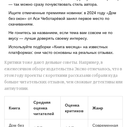
— так можно сразу почувствовать стиль автора.
Ищите отмеченные премиями новинки: в 2024 году «Дом
без окон» от Аси Чеботарёвой занял первое место по
скачиваниям.
Не гонитесь за названием, если тема вам совсем не по
вкусу — лучше доверять своему интересу.
Используйте подборки «Книга месяца» на известных
платформах: они часто основаны на реальных отзывах.
Критики тоже дают дельные советы. Например, в
ежемесячном обзоре издательства Эксмо отмечалось, что в
этом году проекты с короткими рассказами собрали куда
больше читательских отзывов, чем сложные детективы или
антиутопии.
Средняя
Оценка
Книга
оценка
Жанр
критиков
читателей
Дом без
Современная