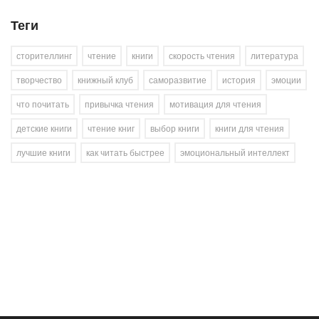
Теги
сторителлинг
чтение
книги
скорость чтения
литература
творчество
книжный клуб
саморазвитие
история
эмоции
что почитать
привычка чтения
мотивация для чтения
детские книги
чтение книг
выбор книги
книги для чтения
лучшие книги
как читать быстрее
эмоциональный интеллект