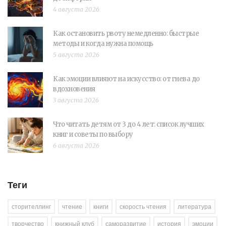
4 августа 2026
Как остановить рвоту немедленно: быстрые
методы и когда нужна помощь
5 августа 2026
Как эмоции влияют на искусство: от гнева до
вдохновения
3 августа 2026
Что читать детям от 3 до 4 лет: список лучших
книг и советы по выбору
6 августа 2026
Теги
сторителлинг
чтение
книги
скорость чтения
литература
творчество
книжный клуб
саморазвитие
история
эмоции