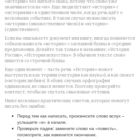
«историй» без мягкого знака, потому что слово уже
оканчивается на «и». Еще люди путают «история» с
«историями» в единственном числе, когда речь идёт о
нескольких событиях. В таком случае нужно писать
«истории» (множественное число) и «история»
(единственное).
Если вы описываете документ или книгу, иногда появляется
соблазн написать «история» с заглавной буквы в середине
предложения. Делайте так только в названиях: «История
России», «История искусства». В обычном тексте слово
пишется со строчной буквы.
Еще один момент – часть речи. «История» может
выступать и как термин («история как наука»), и как сюжет
(«история любви»). В обоих случаях орфография
одинаковая, но смысл меняется. Поэтому проверяйте
контекст, чтобы не спутать смысловые оттенки.
Ниже несколько практических советов, которые помогут
писать без ошибок:
Перед тем как написать, произнесите слово вслух –
услышите «и» в начале.
Проверьте падеж: замените слово на «повесть»,
посмотрите, как изменится окончание.