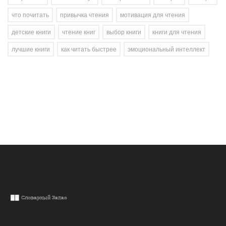
что почитать
привычка чтения
мотивация для чтения
детские книги
чтение книг
выбор книги
книги для чтения
лучшие книги
как читать быстрее
эмоциональный интеллект