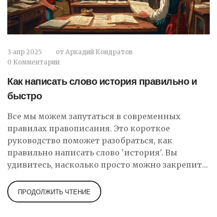
3 апр 2025
от
Аркадий Кондратов
0 Комментарии
Как написать слово история правильно и
быстро
Все мы можем запутаться в современных
правилах правописания. Это короткое
руководство поможет разобраться, как
правильно написать слово 'история'. Вы
удивитесь, насколько просто можно закрепить
важные правила, которые сделают вас более
уверенным в письме. Узнайте любопытные
ПРОДОЛЖИТЬ ЧТЕНИЕ
факты о происхождении этого слова и стоящих
за ним правилах. Погружение в мир