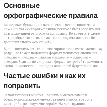
Основные
орфографические правила
Во-первых, буква «и» в начале слова всегда пишется, а не
«е». Ошибка «естория» появляется из‑за быстрого чтения,
но в письменной речи это недопустимо. Во‑вторых, в слове
нет двойных согласных, так что «история» пишется без
дополнительных «с» или «т».
Важно помнить, что слово «история» относится к женскому
роду. Поэтому в падежных формах меняются окончания:
история
–
истории
–
истории
–
историю
–
историей
–
истории
. Если вы не уверены в форме, попробуйте заменить
слово на «повесть» – порядок окончаний будет такой же.
Частые ошибки и как их
поправить
Самая типичная ошибка – забыть о мягком знаке в
родительном падеже множественного числа: говорят
«историй», но пишут «историй». На деле правильно