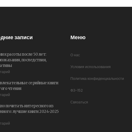
дние записи
Меню
и красоты после 50 лет:
О нас
показания, последствия,
нативы
Условия использования
нтарий
Политика конфиденциальности
влекательные серийные книги
гого чтения
ФЗ-152
нтарий
Связаться
но почитать интересного из
нного: лучшие книги 2024-2025
нтарий