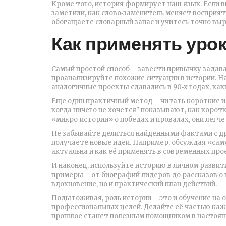
Кроме того, история формирует наш язык. Если в
заметили, как слово‑заменитель меняет восприят
обогащаете словарный запас и учитесь точно вы
Как применять уро
Самый простой способ – завести привычку задав
проанализируйте похожие ситуации в истории. На
аналогичные проекты сдавались в 90‑х годах, как
Еще один практичный метод – читать короткие и
когда ничего не хочется" показывают, как кор
«микро‑истории» о победах и провалах, они легч
Не забывайте делиться найденными фактами с др
получаете новые идеи. Например, обсуждая «сам
актуальна и как её применять в современных про
И наконец, используйте историю в личном развит
примеры – от биографий лидеров до рассказов о 
вдохновение, но и практический план действий.
Подытоживая, роль истории – это и обучение на о
профессиональных целей. Делайте её частью кажд
прошлое станет полезным помощником в настоя