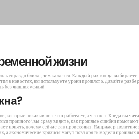
временной жизни
роль гораздо ближе, чем кажется. Каждый раз, когда выбираете 
ия в новостях, вы используете уроки прошлого. Давайте разбер
ь без лишних усилий.
жна?
ов, которые показывают, что работает, а что нет. Когда вы чит
мысл прошлого", вы сразу видите, как прошлые ошибки помогают
гает понять, почему сейчас так происходит. Например, политиче
х, а экономические кризисы могут повторять модели прошлых л