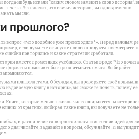
ы когда‑нибудь искали "каким словом заменить слово история", 
ие текста. Это значит, что изучая историю, вы одновременно
ражать мысли.
ки прошлого?
ать вопрос: «Что подобное уже происходило?». Перед важным р
пример, если думаете о запуске нового продукта, посмотрите, 
ие ошибки повторились и какие стратегии сработали.
стории вместо громоздких учебников. Статьи вроде "Что почита
откие форматы помогают быстро впитывать смысл. Выбирайте
е запоминаются.
узьями или коллегами. Обсуждая, вы проверяете своё понимани
ую издаваемую книгу в истории», вы сможете понять, почему её
ектах.
ии. Книги, которые меняют жизнь, часто опираются на историче
великих открытиях. Выбирая такие книги, вы получаете не толь
шибках, и расширение словарного запаса, и источник идей для л
ого дня: читайте, задавайте вопросы, обсуждайте. И вы увидит
щем.