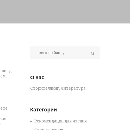
книгу,
ём,
О нас
Сторителлинг, Литература
аете
Категории
ские
Рекомендации для чтения
ет.