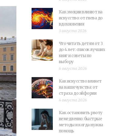
Как эмоции влияют на
искусство: от гнева до
вдохновения
3 августа 2026
Что читать детям от 3
до 4 лет: список лучших
книг и советы по
выбору
6 августа 2026
Как искусство влияет
на наши чувства: от
страха до эйфории
4 августа 2026
Как остановить рвоту
немедленно: быстрые
методы и когда нужна
помощь