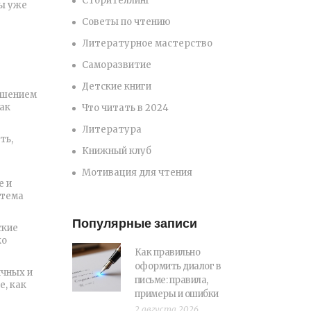
Сторителлинг
вы уже
Советы по чтению
Литературное мастерство
Саморазвитие
Детские книги
ешением
как
Что читать в 2024
Литература
ть,
Книжный клуб
Мотивация для чтения
е и
 тема
Популярные записи
ские
ко
Как правильно
оформить диалог в
ичных и
письме: правила,
е, как
примеры и ошибки
2 августа 2026