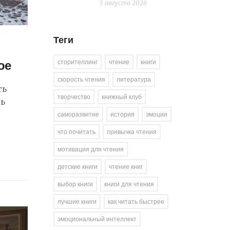
5 августа 2026
Теги
ое
сторителлинг
чтение
книги
скорость чтения
литература
ть
творчество
книжный клуб
ть
саморазвитие
история
эмоции
что почитать
привычка чтения
мотивация для чтения
детские книги
чтение книг
выбор книги
книги для чтения
лучшие книги
как читать быстрее
эмоциональный интеллект