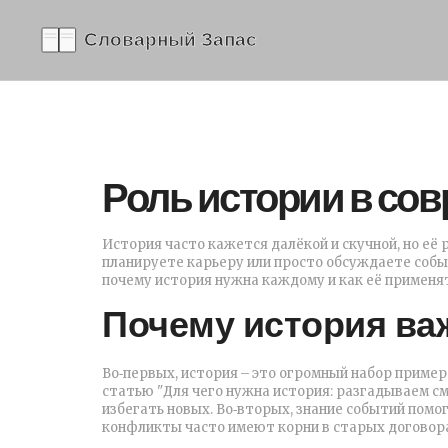
Роль истории в со
История часто кажется далёкой и скучной, но её 
планируете карьеру или просто обсуждаете событ
почему история нужна каждому и как её применят
Почему история ва
Во‑первых, история – это огромный набор пример
статью "Для чего нужна история: разгадываем с
избегать новых. Во‑вторых, знание событий помо
конфликты часто имеют корни в старых договора