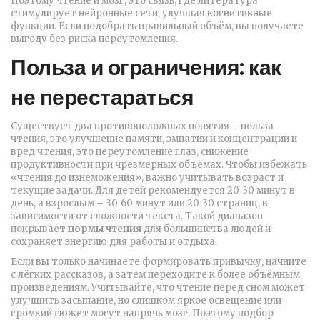
Поэтому
чтение и мозг
,
это связь, где литература
стимулирует нейронные сети, улучшая когнитивные
функции
. Если подобрать правильный объём, вы получаете
выгоду без риска переутомления.
Польза и ограничения: как
не перестараться
Существует два противоположных понятия –
польза
чтения
,
это улучшение памяти, эмпатии и концентрации
и
вред чтения
,
это переутомление глаз, снижение
продуктивности при чрезмерных объёмах
. Чтобы избежать
«чтения до изнеможения», важно учитывать возраст и
текущие задачи. Для детей рекомендуется 20‑30 минут в
день, а взрослым – 30‑60 минут или 20‑30 страниц, в
зависимости от сложности текста. Такой диапазон
покрывает
нормы чтения
для большинства людей и
сохраняет энергию для работы и отдыха.
Если вы только начинаете формировать привычку, начните
с лёгких рассказов, а затем переходите к более объёмным
произведениям. Учитывайте, что чтение перед сном может
улучшить засыпание, но слишком яркое освещение или
громкий сюжет могут напрячь мозг. Поэтому подбор