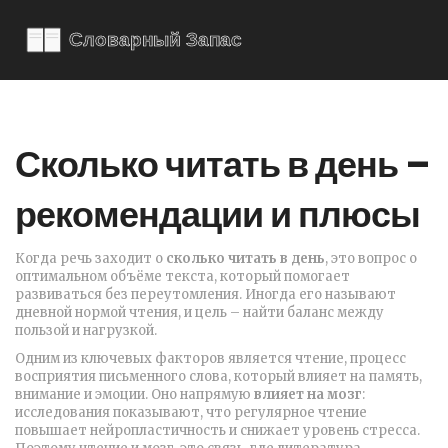
Сколько читать в день –
рекомендации и плюсы
Когда речь заходит о
сколько читать в день
,
это вопрос о
оптимальном объёме текста, который помогает
развиваться без переутомления
. Иногда его называют
дневной нормой чтения
, и цель – найти баланс между
пользой и нагрузкой.
Одним из ключевых факторов является
чтение
,
процесс
восприятия письменного слова, который влияет на память,
внимание и эмоции
. Оно напрямую
влияет на мозг
:
исследования показывают, что регулярное чтение
повышает нейропластичность и снижает уровень стресса.