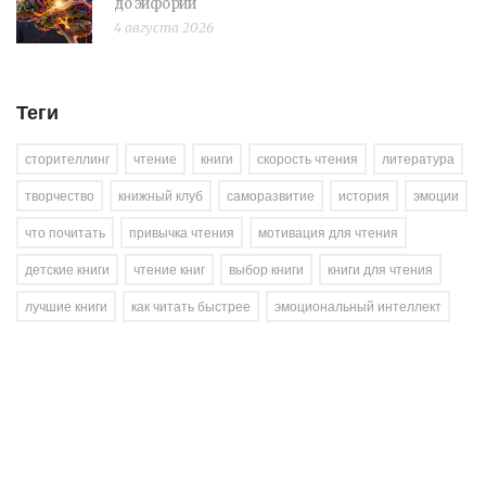
до эйфории
4 августа 2026
Теги
сторителлинг
чтение
книги
скорость чтения
литература
творчество
книжный клуб
саморазвитие
история
эмоции
что почитать
привычка чтения
мотивация для чтения
детские книги
чтение книг
выбор книги
книги для чтения
лучшие книги
как читать быстрее
эмоциональный интеллект