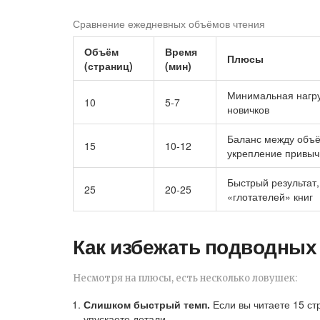
Сравнение ежедневных объёмов чтения
Объём
Время
Плюсы
(страниц)
(мин)
Минимальная нагру
10
5‑7
новичков
Баланс между объё
15
10‑12
укрепление привыч
Быстрый результат,
25
20‑25
«глотателей» книг
Как избежать подводных
Несмотря на плюсы, есть несколько ловушек:
Слишком быстрый темп.
Если вы читаете 15 стр
упускаете детали.