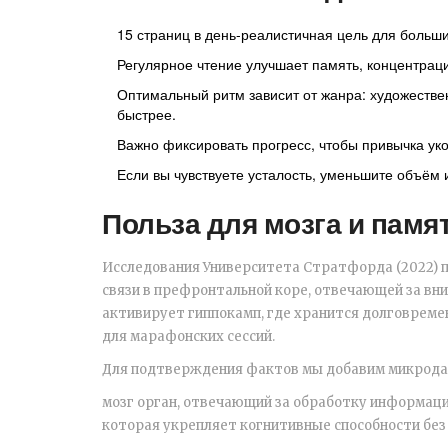
15 страниц в день-реалистичная цель для больш
Регулярное чтение улучшает память, концентраци
Оптимальный ритм зависит от жанра: художестве
быстрее.
Важно фиксировать прогресс, чтобы привычка ук
Если вы чувствуете усталость, уменьшите объём
Польза для мозга и памя
Исследования Университета Стратфорда (2022) 
связи в префронтальной коре, отвечающей за вни
активирует гиппокамп, где хранится долговреме
для марафонских сессий.
Для подтверждения фактов мы добавим микрода
мозг
орган, отвечающий за обработку информаци
которая укрепляет когнитивные способности без