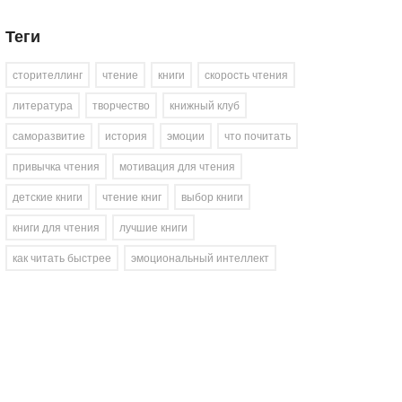
Теги
сторителлинг
чтение
книги
скорость чтения
литература
творчество
книжный клуб
саморазвитие
история
эмоции
что почитать
привычка чтения
мотивация для чтения
детские книги
чтение книг
выбор книги
книги для чтения
лучшие книги
как читать быстрее
эмоциональный интеллект