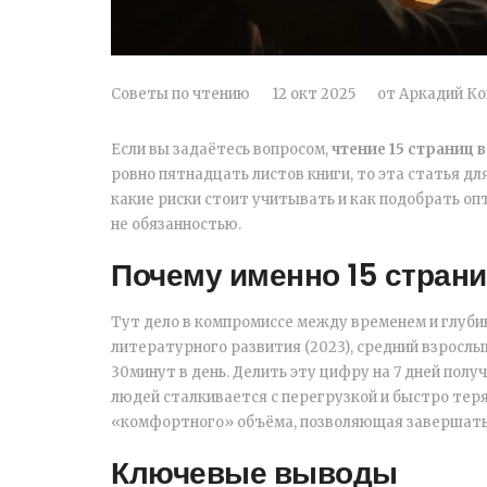
Советы по чтению
12 окт 2025
от
Аркадий К
Если вы задаётесь вопросом,
чтение 15 страниц в
ровно пятнадцать листов книги
, то эта статья д
какие риски стоит учитывать и как подобрать оп
не обязанностью.
Почему именно 15 стран
Тут дело в компромиссе между временем и глуби
литературного развития (2023), средний взрослы
30минут в день. Делить эту цифру на 7 дней полу
людей сталкивается с перегрузкой и быстро тер
«комфортного» объёма, позволяющая завершать 
Ключевые выводы