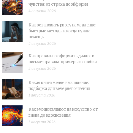
чувства: от страха до эйфории
4 августа 2026
Как остановить рвоту немедленно:
быстрые методы и когда нужна
помощь
5 августа 2026
Как правильно оформить диалог в
письме: правила, примеры и ошибки
2 августа 2026
Какая книга меняет мышление:
подборка для вечернего чтения
1 августа 2026
Как эмоции влияют на искусство: от
гнева до вдохновения
3 августа 2026