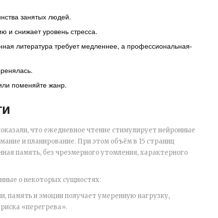
инства занятых людей.
ю и снижает уровень стресса.
нная литература требует медленнее, а профессиональная-
оренялась.
 или поменяйте жанр.
ти
показали, что ежедневное чтение стимулирует нейронные
мание и планирование. При этом объём в 15 страниц
нная память, без чрезмерного утомления, характерного
нные о некоторых сущностях:
и, память и эмоции
получает умеренную нагрузку,
 риска «перегрева».