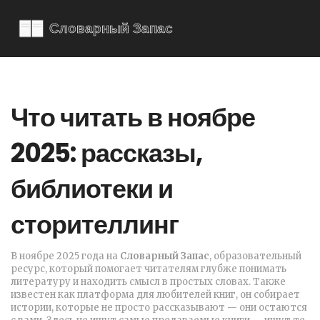
Что читать в ноябре
2025: рассказы,
библиотеки и
сторителлинг
В ноябре 2025 года на
Словарный Запас
,
образовательный
ресурс, который помогает читателям глубже понимать
литературу и находить смысл в простых словах
. Также
известен как
платформа для любителей книг
, он собирает
истории, которые не просто рассказывают — они остаются