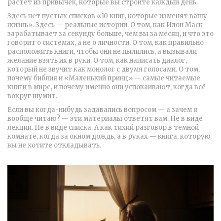
растёт из привычек, которые вы строите каждый день.
Здесь нет пустых списков «10 книг, которые изменят вашу
жизнь». Здесь — реальные истории. О том, как Илон Маск
зарабатывает за секунду больше, чем вы за месяц, и что это
говорит о системах, а не о личности. О том, как правильно
расположить книги, чтобы они не пылились, а вызывали
желание взять их в руки. О том, как написать диалог,
который не звучит как монолог с двумя голосами. О том,
почему библия и «Маленький принц» — самые читаемые
книги в мире, и почему именно они успокаивают, когда всё
вокруг шумит.
Если вы когда-нибудь задавались вопросом — а зачем я
вообще читаю? — эти материалы ответят вам. Не в виде
лекции. Не в виде списка. А как тихий разговор в темной
комнате, когда за окном дождь, а в руках — книга, которую
вы не хотите откладывать.