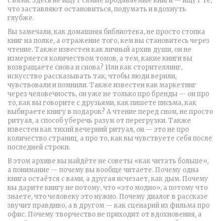
с вами.
Здесь не ищут самые продаваемые книги — ищут те,
что заставляют остановиться, подумать и вдохнуть
глубже.
Вы замечали, как
домашняя библиотека
,
не просто стопка
книг на полке, а отражение того, кем вы становитесь через
чтение
. Также известен как
личный архив души
, он
не
измеряется количеством томов, а тем, какие книги вы
возвращаете снова и снова? Или как
сторителлинг
,
искусство рассказывать так, чтобы люди верили,
чувствовали и помнили
. Также известен как
маркетинг
через человечность
, он
уже не только про бренды — он про
то, как вы говорите с друзьями, как пишете письма, как
выбираете книгу в подарок? А
чтение перед сном
,
не просто
ритуал, а способ уберечь разум от перегрузки
. Также
известен как
тихий вечерний ритуал
, он
— это не про
количество страниц, а про то, как вы чувствуете себя после
последней строки.
В этом архиве вы найдёте не советы «как читать больше»,
а понимание — почему вы вообще читаете. Почему одна
книга остаётся с вами, а другая исчезает, как дым. Почему
вы дарите книгу не потому, что «это модно», а потому что
знаете, что человеку это нужно. Почему диалог в рассказе
звучит правдиво, а в другом — как сценарий из фильма про
офис. Почему творчество не приходит от вдохновения, а