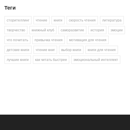
Теги
сторителлинг
чтение
книги
скорость чтения
литература
творчество
книжный клуб
саморазвитие
история
эмоции
что почитать
привычка чтения
мотивация для чтения
детские книги
чтение книг
выбор книги
книги для чтения
лучшие книги
как читать быстрее
эмоциональный интеллект