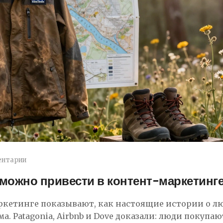
ентарии
 можно привести в контент-маркетинг
кетинге показывают, как настоящие истории о л
а. Patagonia, Airbnb и Dove доказали: люди покупаю