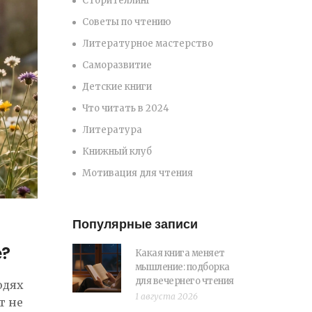
Сторителлинг
Советы по чтению
Литературное мастерство
Саморазвитие
Детские книги
Что читать в 2024
Литература
Книжный клуб
Мотивация для чтения
Популярные записи
е?
Какая книга меняет
мышление: подборка
для вечернего чтения
юдях
1 августа 2026
т не