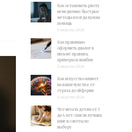
Как остановить рвоту
немедленно: быстрые
методы и когда нужна
помощь
5 августа 2026
Как правильно
оформить диалог в
письме: правила,
примеры и ошибки
2 августа 2026
Как искусство влияет
на наши чувства: от
страха до эйфории
4 августа 2026
Что читать детям от 3
до 4 лет: список лучших
книг и советы по
выбору