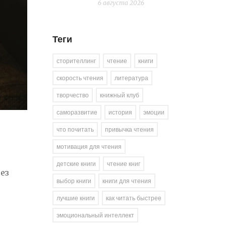
6 августа 2026
Теги
сторителлинг
чтение
книги
скорость чтения
литература
творчество
книжный клуб
саморазвитие
история
эмоции
что почитать
привычка чтения
мотивация для чтения
детские книги
чтение книг
ез
выбор книги
книги для чтения
лучшие книги
как читать быстрее
эмоциональный интеллект