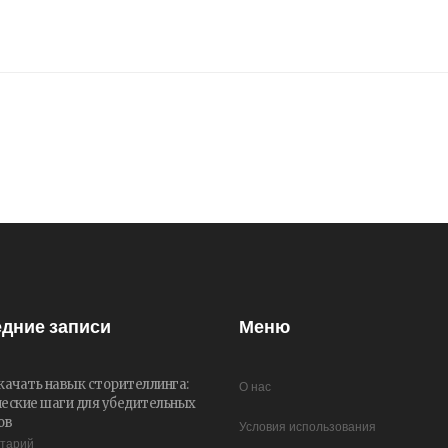
дние записи
Меню
качать навык сторителлинга:
О нас
еские шаги для убедительных
ов
Условия использования
нтарий