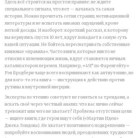
Здесь всё строится на простом правиле: не ждите
специального сигнала, что вот — началась та самая
история. Можно прочитать сотни страниц мотивационной
литературы и не испытать никаких ощущений, кроме
легкой досады. И наоборот: короткий рассказ, к которому
вы вернулись спустя 10 лет, вдруг попадает в самую суть
вашей ситуации. Не бойтесь пересматривать собственные
книжные «правила». Часто книги, которые никто не
относил к изменяющим жизнь, вдруг становятся личным
катализатором перемен. Например, «451° по Фаренгейту»
Рэя Брэдбери чаще всего воспринимают как антиутопию, но
для кого-то эта книга — инструкция к действию против
рутины и внутренней инерции.
Эксперты по чтению советуют не гоняться за трендами, а
искать своё через честный анализ: что вас лично сейчас
тревожит или чего не хватает? Проблема отсутствия цели
— ищите книги, где герои ищут себя («Мартин Иден»
Джека Лондона). Не хватает позитивного подкрепления —
попробуйте воспоминания людей, преодолевших трудности