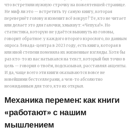
что встретили нужную строчку на пожелтевшей странице.
Не миф ли это — встретить ту самую книгу, которая
перевернёт голову и изменит всё вокруг? Те, кто не читает
или делает это для галочки, хмыкнут: «Чепуха!». Но
статистика, которую не удаётся выкинуть из головы,
говорит обратное: у каждого второго взрослого, по данным
опроса Левада-центра в 2023 году, есть книга, которая в
или иной степени поменяла их жизненные взгляды. Хотя бы
раз кто-то из нас натыкался на текст, который бил точно в
цель — говорил о твоём, подсказывал, расставлял акценты.
И да, чаще всего эти книги оказываются вовсе не
новейшими бестселлерами, а чем-то абсолютно
неожиданным для того, кто их открыл.
Механика перемен: как книги
«работают» с нашим
мышлением