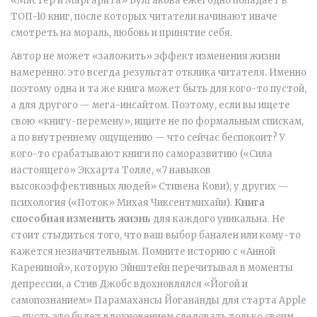
«Мастер и Маргарита» Булгакова ежегодно попадает в
ТОП-10 книг, после которых читатели начинают иначе
смотреть на мораль, любовь и принятие себя.
Автор не может «заложить» эффект изменения жизни
намеренно: это всегда результат отклика читателя. Именно
поэтому одна и та же книга может быть для кого-то пустой,
а для другого — мега-инсайтом. Поэтому, если вы ищете
свою «книгу-перемену», ищите не по формальным спискам,
а по внутреннему ощущению — что сейчас беспокоит? У
кого-то срабатывают книги по саморазвитию («Сила
настоящего» Экхарта Толле, «7 навыков
высокоэффективных людей» Стивена Кови), у других —
психология («Поток» Михая Чиксентмихайи).
Книга
способная изменить жизнь
для каждого уникальна. Не
стоит стыдиться того, что ваш выбор банален или кому-то
кажется незначительным. Помните историю с «Анной
Карениной», которую Эйнштейн перечитывал в моменты
депрессии, а Стив Джобс вдохновлялся «Йогой и
самопознанием» Парамахансы Йогананды для старта Apple
— пусть это будет вдохновением следовать только своим