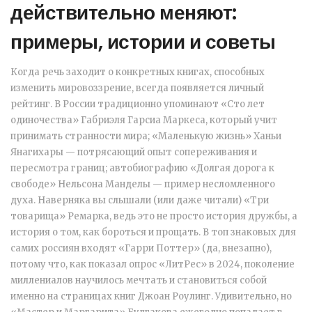
действительно меняют:
примеры, истории и советы
Когда речь заходит о конкретных книгах, способных
изменить мировоззрение, всегда появляется личный
рейтинг. В России традиционно упоминают «Сто лет
одиночества» Габриэля Гарсиа Маркеса, который учит
принимать странности мира; «Маленькую жизнь» Ханьи
Янагихары — потрясающий опыт сопереживания и
пересмотра границ; автобиографию «Долгая дорога к
свободе» Нельсона Манделы — пример несломленного
духа. Наверняка вы слышали (или даже читали) «Три
товарища» Ремарка, ведь это не просто история дружбы, а
история о том, как бороться и прощать. В топ знаковых для
самих россиян входят «Гарри Поттер» (да, внезапно),
потому что, как показал опрос «ЛитРес» в 2024, поколение
миллениалов научилось мечтать и становиться собой
именно на страницах книг Джоан Роулинг. Удивительно, но