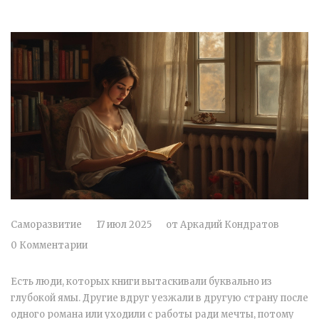
Саморазвитие
17 июл 2025
от
Аркадий Кондратов
0 Комментарии
Есть люди, которых книги вытаскивали буквально из
глубокой ямы. Другие вдруг уезжали в другую страну после
одного романа или уходили с работы ради мечты, потому