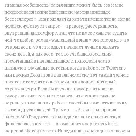
Главная особенность: такая книга может быть совсем не
похожей на классический список «мотивационных
бестселлеров». Она появляется кстати именно тогда, когда
человек чувствует запрос — тревогу, растерянность,
внутренний дискомфорт. Так что не имеет смысла судить
чей-то выбор: роман «Маленький принц» Экзюпери кто-то
открывает в 40 лет и вдруг начинает лучше понимать
своих детей, а для кого-то это учебник взросления,
прочитанный в начальной школе. Психологи часто
цитируют случайные истории, когда набор эссе Толстого
или рассказ Довлатова давали человеку тот самый толчок:
просто потому, что они отвечали на вопрос, который
«зрел» внутри. Если вы изучали примеры из книг по
саморазвитию, то знаете: многие из авторов сами не
верили, что именно их работы способны изменить взгляд у
тысячи других людей. Пример — «Атлант расправил
плечи» Айн Рэнд: кто-то находит в книге политическую
философию, а кто-то — возможность перестать быть
жертвой обстоятельств. Иногда книга «находит» человека