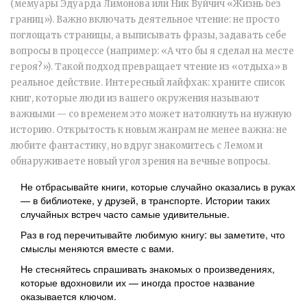
(мемуары Эдуарда Лимонова или Ник Вуйчич «Жизнь без
границ»). Важно включать деятельное чтение: не просто
поглощать страницы, а выписывать фразы, задавать себе
вопросы в процессе (например: «А что бы я сделал на месте
героя?»). Такой подход превращает чтение из «отдыха» в
реальное действие. Интересный лайфхак: храните список
книг, которые люди из вашего окружения называют
важными — со временем это может натолкнуть на нужную
историю. Открытость к новым жанрам не менее важна: не
любите фантастику, но вдруг знакомитесь с Лемом и
обнаруживаете новый угол зрения на вечные вопросы.
Не отбрасывайте книги, которые случайно оказались в руках
— в библиотеке, у друзей, в транспорте. Истории таких
случайных встреч часто самые удивительные.
Раз в год перечитывайте любимую книгу: вы заметите, что
смыслы меняются вместе с вами.
Не стесняйтесь спрашивать знакомых о произведениях,
которые вдохновили их — иногда простое название
оказывается ключом.