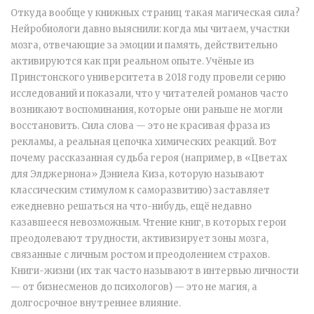
Откуда вообще у книжных страниц такая магическая сила?
Нейробиологи давно выяснили: когда мы читаем, участки
мозга, отвечающие за эмоции и память, действительно
активируются как при реальном опыте. Учёные из
Принстонского университета в 2018 году провели серию
исследований и показали, что у читателей романов часто
возникают воспоминания, которые они раньше не могли
восстановить. Сила слова — это не красивая фраза из
рекламы, а реальная цепочка химических реакций. Вот
почему рассказанная судьба героя (например, в «Цветах
для Элджернона» Дэниела Киза, которую называют
классическим стимулом к саморазвитию) заставляет
ежедневно решаться на что-нибудь, ещё недавно
казавшееся невозможным. Чтение книг, в которых герои
преодолевают трудности, активизирует зоны мозга,
связанные с личным ростом и преодолением страхов.
Книги-жизни (их так часто называют в интервью личности
— от бизнесменов до психологов) — это не магия, а
долгосрочное внутреннее влияние.