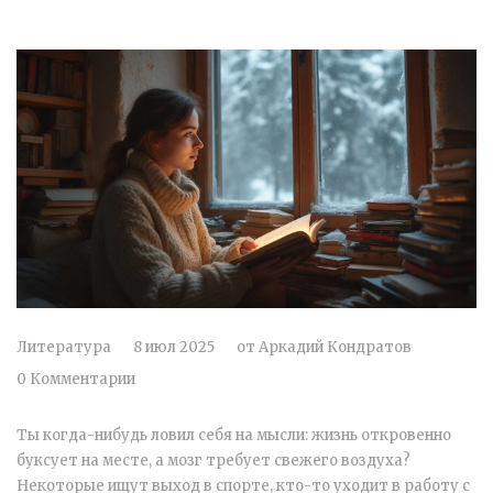
Литература
8 июл 2025
от
Аркадий Кондратов
0 Комментарии
Ты когда-нибудь ловил себя на мысли: жизнь откровенно
буксует на месте, а мозг требует свежего воздуха?
Некоторые ищут выход в спорте, кто-то уходит в работу с