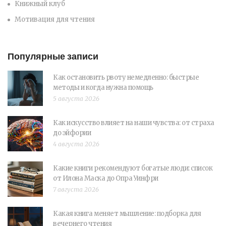
Книжный клуб
Мотивация для чтения
Популярные записи
Как остановить рвоту немедленно: быстрые
методы и когда нужна помощь
5 августа 2026
Как искусство влияет на наши чувства: от страха
до эйфории
4 августа 2026
Какие книги рекомендуют богатые люди: список
от Илона Маска до Опра Уинфри
7 августа 2026
Какая книга меняет мышление: подборка для
вечернего чтения