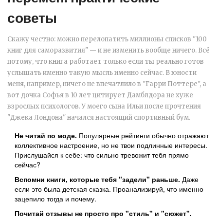
советы
Скажу честно: можно перелопатить миллионы списков "100
книг для саморазвития" — и не изменить вообще ничего. Всё
потому, что книга работает только если ты реально готов
услышать именно такую мысль именно сейчас. В юности
меня, например, ничего не впечатлило в "Гарри Поттере", а
вот дочка Софья в 10 лет цитирует Дамблдора не хуже
взрослых психологов. У моего сына Ильи после прочтения
"Джека Лондона" начался настоящий спортивный бум.
Не читай по моде.
Популярные рейтинги обычно отражают
коллективное настроение, но не твои подлинные интересы.
Прислушайся к себе: что сильно тревожит тебя прямо
сейчас?
Вспомни книги, которые тебя "задели" раньше.
Даже
если это была детская сказка. Проанализируй, что именно
зацепило тогда и почему.
Почитай отзывы не просто про "стиль" и "сюжет".