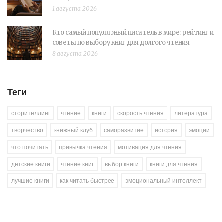
1 августа 2026
Кто самый популярный писатель в мире: рейтинг и
советы по выбору книг для долгого чтения
8 августа 2026
Теги
сторителлинг
чтение
книги
скорость чтения
литература
творчество
книжный клуб
саморазвитие
история
эмоции
что почитать
привычка чтения
мотивация для чтения
детские книги
чтение книг
выбор книги
книги для чтения
лучшие книги
как читать быстрее
эмоциональный интеллект