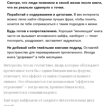
Смотри, что люди поменяли в своей жизни после книги,
что их реально сдвинуло с точки.
Поработай с содержанием и цитатами.
В век интернета
можно легко найти сборники лучших фраз, чтобы понять,
хочется ли тебе соприкасаться с таким подходом к жизни.
Будь готов к сопротивлению.
Хорошая "меняющая" книга
часто не вызывает мгновенного кайфа, наоборот — тянет
поспорить, раздражает, заставляет задуматься.
Не добивай себя тяжёлыми книгами подряд.
Оставляй
пространство для переваривания прочитанного. Иногда
книга "дозревает" в тебе месяцами.
Интересно, что по статистике, люди, которые обсуждают
прочитанное хотя бы с одним близким или на форуме,
отмечают, что эффект от книги становится намного
сильнее. Это объясняется так называемым "эффектом
отражения" — когда мысль, произнесённая вслух,
укореняется в сознании надолго.
Ещё пару лайфхаков от заядлого читателя и папы двух
детей: