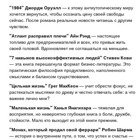
"1984" Джордж Оруэлл
— к этому антиутопическому миру
хочется вернуться, чтобы осознать цену своей свободы
сейчас. После романа реальные новости читаешь с другим
чувством.
"Атлант расправил плечи" Айн Рэнд
— настоящее
топливо для предпринимателей и всех, кто привык жить
своей головой. Вдохновляет не соглашаться на меньшее.
"7 навыков высокоэффективных людей" Стивен Кови
— эта книга перешагнула формат бизнес-литературы. Это
практическая философия продуктивного, наполненного
смыслами и балансом существования.
"Цельная жизнь" Грег МакКеон
— учит обрести фокус, не
растекаться мыслями по древу и честно отвечать себе: а что
важнее лично мне?
"Маленькая жизнь" Ханья Янагихара
— тяжелая для
восприятия, но невероятно глубокая книга о боли, дружбе,
стойкости. Мало кто выходит из этой книги прежним.
"Монах, который продал свой феррари" Робин Шарма
— история о внутреннем пути, о том, что успех и счастье —