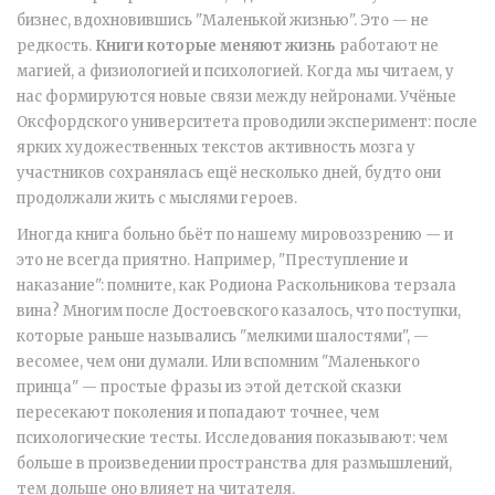
бизнес, вдохновившись "Маленькой жизнью". Это — не
редкость.
Книги которые меняют жизнь
работают не
магией, а физиологией и психологией. Когда мы читаем, у
нас формируются новые связи между нейронами. Учёные
Оксфордского университета проводили эксперимент: после
ярких художественных текстов активность мозга у
участников сохранялась ещё несколько дней, будто они
продолжали жить с мыслями героев.
Иногда книга больно бьёт по нашему мировоззрению — и
это не всегда приятно. Например, "Преступление и
наказание": помните, как Родиона Раскольникова терзала
вина? Многим после Достоевского казалось, что поступки,
которые раньше назывались "мелкими шалостями", —
весомее, чем они думали. Или вспомним "Маленького
принца" — простые фразы из этой детской сказки
пересекают поколения и попадают точнее, чем
психологические тесты. Исследования показывают: чем
больше в произведении пространства для размышлений,
тем дольше оно влияет на читателя.