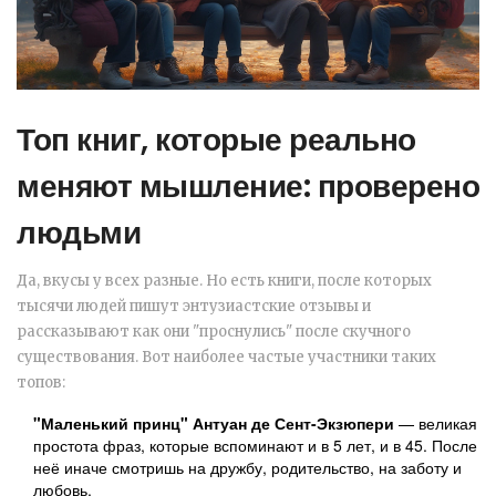
Топ книг, которые реально
меняют мышление: проверено
людьми
Да, вкусы у всех разные. Но есть книги, после которых
тысячи людей пишут энтузиастские отзывы и
рассказывают как они "проснулись" после скучного
существования. Вот наиболее частые участники таких
топов:
"Маленький принц" Антуан де Сент-Экзюпери
— великая
простота фраз, которые вспоминают и в 5 лет, и в 45. После
неё иначе смотришь на дружбу, родительство, на заботу и
любовь.