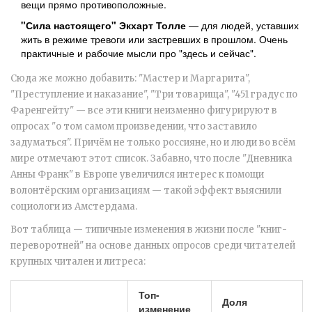
вещи прямо противоположные.
"Сила настоящего" Экхарт Толле
— для людей, уставших
жить в режиме тревоги или застревших в прошлом. Очень
практичные и рабочие мысли про "здесь и сейчас".
Сюда же можно добавить: "Мастер и Маргарита",
"Преступление и наказание", "Три товарища", "451 градус по
Фаренгейту" — все эти книги неизменно фигурируют в
опросах "о том самом произведении, что заставило
задуматься". Причём не только россияне, но и люди во всём
мире отмечают этот список. Забавно, что после "Дневника
Анны Франк" в Европе увеличился интерес к помощи
волонтёрским организациям — такой эффект выяснили
социологи из Амстердама.
Вот таблица — типичные изменения в жизни после "книг-
переворотней" на основе данных опросов среди читателей
крупных читален и литреса:
Топ-
Доля
изменение