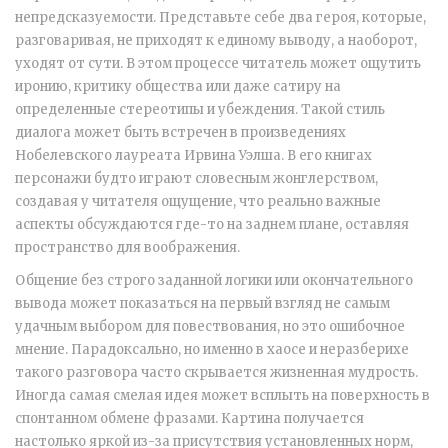
непредсказуемости. Представьте себе два героя, которые,
разговаривая, не приходят к единому выводу, а наоборот,
уходят от сути. В этом процессе читатель может ощутить
иронию, критику общества или даже сатиру на
определенные стереотипы и убеждения. Такой стиль
диалога может быть встречен в произведениях
Нобелевского лауреата Ирвина Уэлша. В его книгах
персонажи будто играют словесным жонглерством,
создавая у читателя ощущение, что реально важные
аспекты обсуждаются где-то на заднем плане, оставляя
пространство для воображения.
Общение без строго заданной логики или окончательного
вывода может показаться на первый взгляд не самым
удачным выбором для повествования, но это ошибочное
мнение. Парадоксально, но именно в хаосе и неразберихе
такого разговора часто скрывается жизненная мудрость.
Иногда самая смелая идея может всплыть на поверхность в
спонтанном обмене фразами. Картина получается
настолько яркой из-за присутствия установленных норм,