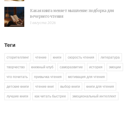
Какая книга меняет мышление: подборка для
вечернего чтения
1 августа 2026
Теги
сторителлинг
чтение
книги
скорость чтения
литература
творчество
книжный клуб
саморазвитие
история
эмоции
что почитать
привычка чтения
мотивация для чтения
детские книги
чтение книг
выбор книги
книги для чтения
лучшие книги
как читать быстрее
эмоциональный интеллект