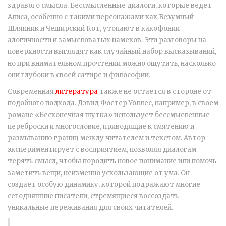
здравого смысла. Бессмысленные диалоги, которые ведет
Алиса, особенно с такими персонажами как Безумный
Шляпник и Чеширский Кот, утопают в какофонии
алогичности и замысловатых намеков. Эти разговоры на
поверхности выглядят как случайный набор высказываний,
но при внимательном прочтении можно ощутить, насколько
они глубоки в своей сатире и философии.
Современная
литература
также не остается в стороне от
подобного подхода. Дэвид Фостер Уоллес, например, в своем
романе «Бесконечная шутка» использует бессмысленные
переброски и многословие, приводящие к смятению и
размыванию границ между читателем и текстом. Автор
экспериментирует с восприятием, позволяя диалогам
терять смысл, чтобы породить новое понимание или помочь
заметить вещи, неизменно ускользающие от ума. Он
создает особую динамику, которой подражают многие
сегодняшние писатели, стремящиеся воссоздать
уникальные переживания для своих читателей.