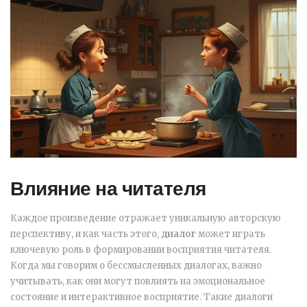
Влияние на читателя
Каждое произведение отражает уникальную авторскую
перспективу, и как часть этого,
диалог
может играть
ключевую роль в формировании восприятия читателя.
Когда мы говорим о бессмысленных диалогах, важно
учитывать, как они могут повлиять на эмоциональное
состояние и интерактивное восприятие. Такие диалоги