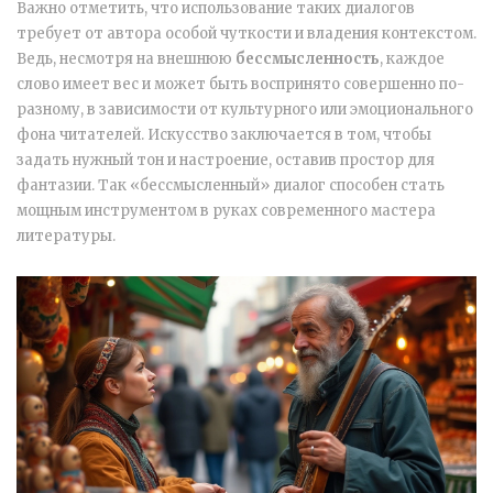
Важно отметить, что использование таких диалогов
требует от автора особой чуткости и владения контекстом.
Ведь, несмотря на внешнюю
бессмысленность
, каждое
слово имеет вес и может быть воспринято совершенно по-
разному, в зависимости от культурного или эмоционального
фона читателей. Искусство заключается в том, чтобы
задать нужный тон и настроение, оставив простор для
фантазии. Так «бессмысленный» диалог способен стать
мощным инструментом в руках современного мастера
литературы.