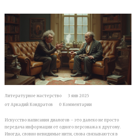
Литературное мастерство
3 янв 2025
от
Аркадий Кондратов
0 Комментарии
Искусство написания диалогов – это далеко не просто
передача информации от одного персонажа к другому.
Иногда, словно невидимые нити, слова связываются в