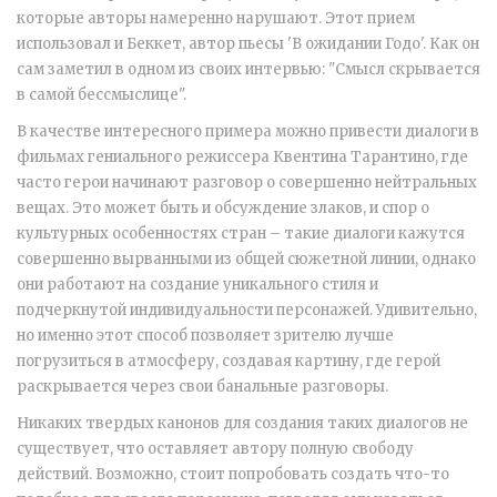
которые авторы намеренно нарушают. Этот прием
использовал и Беккет, автор пьесы 'В ожидании Годо'. Как он
сам заметил в одном из своих интервью: "Смысл скрывается
в самой бессмыслице".
В качестве интересного примера можно привести диалоги в
фильмах гениального режиссера Квентина Тарантино, где
часто герои начинают разговор о совершенно нейтральных
вещах. Это может быть и обсуждение злаков, и спор о
культурных особенностях стран – такие диалоги кажутся
совершенно вырванными из общей сюжетной линии, однако
они работают на создание уникального стиля и
подчеркнутой индивидуальности персонажей. Удивительно,
но именно этот способ позволяет зрителю лучше
погрузиться в атмосферу, создавая картину, где герой
раскрывается через свои банальные разговоры.
Никаких твердых канонов для создания таких диалогов не
существует, что оставляет автору полную свободу
действий. Возможно, стоит попробовать создать что-то