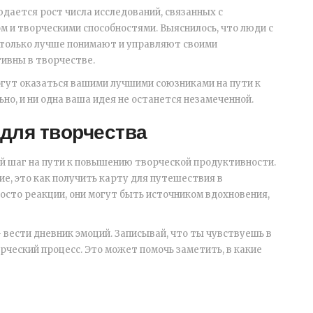
дается рост числа исследований, связанных с
и творческими способностями. Выяснилось, что люди с
 только лучше понимают и управляют своими
тивны в творчестве.
гут оказаться вашими лучшими союзниками на пути к
но, и ни одна ваша идея не останется незамеченной.
для творчества
 шаг на пути к повышению творческой продуктивности.
е, это как получить карту для путешествия в
осто реакции, они могут быть источником вдохновения,
 вести дневник эмоций. Записывай, что ты чувствуешь в
рческий процесс. Это может помочь заметить, в какие