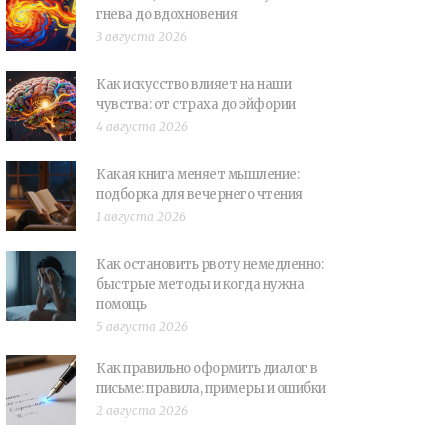
гнева до вдохновения
3 августа 2026
Как искусство влияет на наши
чувства: от страха до эйфории
4 августа 2026
Какая книга меняет мышление:
подборка для вечернего чтения
1 августа 2026
Как остановить рвоту немедленно:
быстрые методы и когда нужна
помощь
5 августа 2026
Как правильно оформить диалог в
письме: правила, примеры и ошибки
2 августа 2026