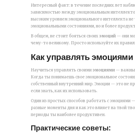
Интересный факт: в течение последних лет наблю
зависимостью между эмоциональным интеллектом 
высоким уровнем эмоционального интеллекта не
эмоциональными состояниями, но и более продук
В общем, не стоит бояться своих
эмоций
— они мо
чему-то великому. Просто используйте их правиль
Как управлять эмоциями 
Научиться управлять своими
эмоциями
— важный
Когда ты понимаешь свое эмоциональное состояни
собственный внутренний мир. Эмоции — это не пр
если знать, как их использовать.
Один из простых способов работать с эмоциями —
разные моменты дня и как это влияет на твой тво
периоды ты наиболее продуктивен.
Практические советы: