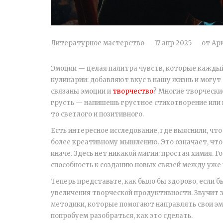
Литературное мастерство
17 апр 2025
от
Ар
Эмоции — целая палитра чувств, которые каждый
кулинарии: добавляют вкус в нашу жизнь и могут 
связаны эмоции и
творчество
? Многие творчески
грусть — напишешь грустное стихотворение или 
то светлого и позитивного.
Есть интересное исследование, где выяснили, чт
более креативному мышлению. Это означает, что
иначе. Здесь нет никакой магии: простая химия.
способность к созданию новых связей между уже
Теперь представьте, как было бы здорово, если 
увеличения творческой продуктивности. Звучит з
методики, которые помогают направлять свои эм
попробуем разобраться, как это сделать.