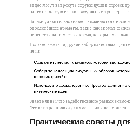
видео могут затронуть струны души и спровоциро
часто используют такие визуальные триггеры, ч
Запахи удивительно сильно связываются с воспо
определённые ароматы, такие как аромат свежес
перенести нас в место и время, которые мы помн
Полезно иметь под рукой набор известных тригге
план:
Создайте плейлист с музыкой, которая вас вдохно
Соберите коллекцию визуальных образов, которы
пересматривайте.
Используйте ароматерапию. Простое зажигание с
интересные идеи.
Знаете ли вы, что задействование разных возмо
Это как тренировка для ума — никогда не знаешь
Практические советы дл