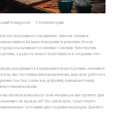
кадий Кондратов
0 Комментарии
 из нас переживает ежедневно. Они как специи в
сильно влиять на наше поведение и решения. Но как
е процессы начинаются именно с эмоций. Чувствуешь
картину, а радость может подтолкнуть к созданию что-
о люди, находящиеся в приподнятом настроении, склонны к
 когда мы счастливы или вдохновлены, наш мозг работает
 Гормоны счастья, такие как дофамин, повышают нашу
 известными вещами.
бы мы могли использовать свои эмоции как инструмент для
аманчиво, не правда ли? На самом деле, существуют
оциональные состояния для создания шедевров. Давайте