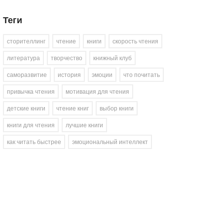
Теги
сторителлинг
чтение
книги
скорость чтения
литература
творчество
книжный клуб
саморазвитие
история
эмоции
что почитать
привычка чтения
мотивация для чтения
детские книги
чтение книг
выбор книги
книги для чтения
лучшие книги
как читать быстрее
эмоциональный интеллект