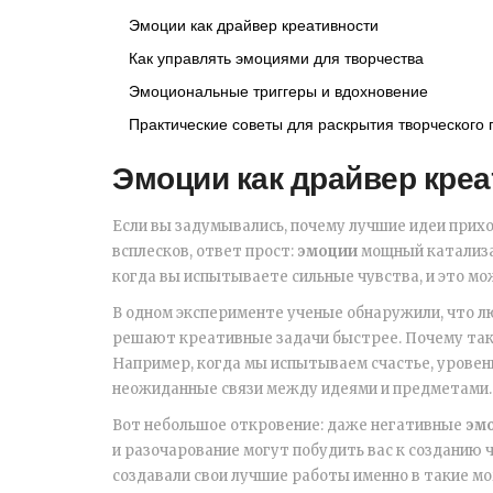
Эмоции как драйвер креативности
Как управлять эмоциями для творчества
Эмоциональные триггеры и вдохновение
Практические советы для раскрытия творческого
Эмоции как драйвер кре
Если вы задумывались, почему лучшие идеи прих
всплесков, ответ прост:
эмоции
мощный катализат
когда вы испытываете сильные чувства, и это мо
В одном эксперименте ученые обнаружили, что л
решают креативные задачи быстрее. Почему так 
Например, когда мы испытываем счастье, уровен
неожиданные связи между идеями и предметами.
Вот небольшое откровение: даже негативные
эм
и разочарование могут побудить вас к созданию
создавали свои лучшие работы именно в такие м