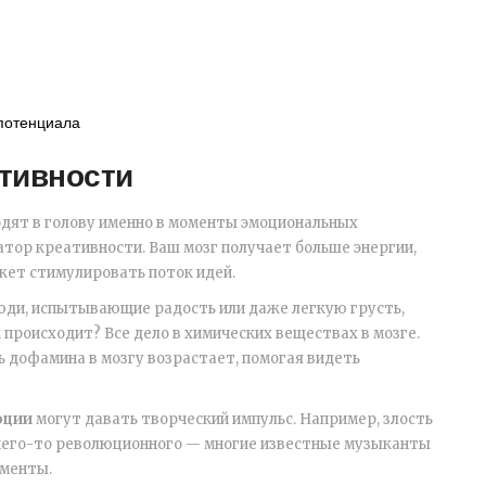
 потенциала
ативности
одят в голову именно в моменты эмоциональных
ор креативности. Ваш мозг получает больше энергии,
жет стимулировать поток идей.
юди, испытывающие радость или даже легкую грусть,
происходит? Все дело в химических веществах в мозге.
ь дофамина в мозгу возрастает, помогая видеть
оции
могут давать творческий импульс. Например, злость
 чего-то революционного — многие известные музыканты
оменты.