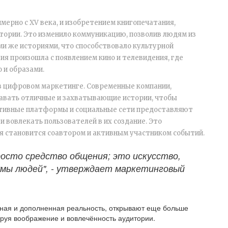
имерно с XV века, и изобретением книгопечатания,
тории. Это изменило коммуникацию, позволив людям из
ми же историями, что способствовало культурной
я произошла с появлением кино и телевидения, где
 и образами.
в цифровом маркетинге. Современные компании,
давать отличные и захватывающие истории, чтобы
ктивные платформы и социальные сети предоставляют
и вовлекать пользователей в их создание. Это
ия становится соавтором и активным участником событий.
росто средство общения; это искусство,
умы людей", - утверждает маркетинговый
льная и дополненная реальность, открывают еще больше
ируя воображение и вовлечённость аудитории.