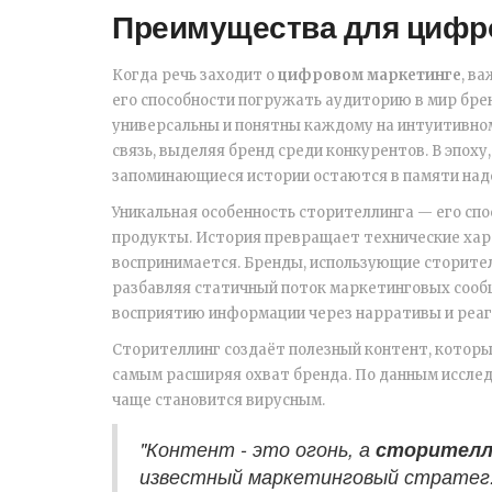
Преимущества для цифро
Когда речь заходит о
цифровом маркетинге
, в
его способности погружать аудиторию в мир брен
универсальны и понятны каждому на интуитивно
связь, выделяя бренд среди конкурентов. В эпох
запоминающиеся истории остаются в памяти надо
Уникальная особенность сторителлинга — его сп
продукты. История превращает технические хар
воспринимается. Бренды, использующие сторител
разбавляя статичный поток маркетинговых сообще
восприятию информации через нарративы и реаги
Сторителлинг создаёт полезный контент, которы
самым расширяя охват бренда. По данным исслед
чаще становится вирусным.
"Контент - это огонь, а
сторителл
известный маркетинговый стратег