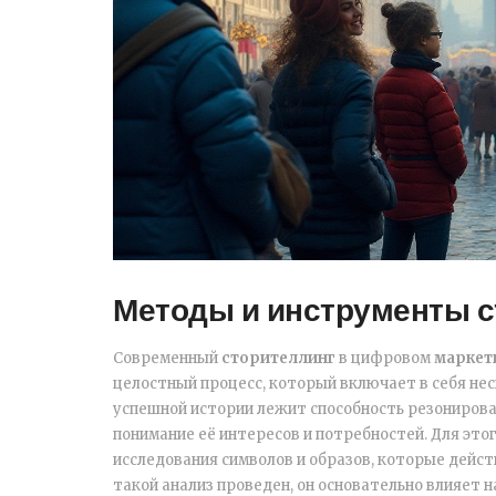
Методы и инструменты с
Современный
сторителлинг
в цифровом
маркет
целостный процесс, который включает в себя нес
успешной истории лежит способность резонирова
понимание её интересов и потребностей. Для эт
исследования символов и образов, которые дейст
такой анализ проведен, он основательно влияет 