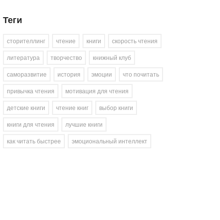
Теги
сторителлинг
чтение
книги
скорость чтения
литература
творчество
книжный клуб
саморазвитие
история
эмоции
что почитать
привычка чтения
мотивация для чтения
детские книги
чтение книг
выбор книги
книги для чтения
лучшие книги
как читать быстрее
эмоциональный интеллект