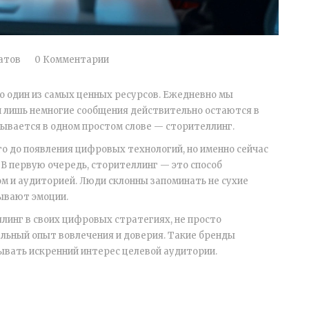
атов
0 Комментарии
о один из самых ценных ресурсов. Ежедневно мы
 лишь немногие сообщения действительно остаются в
рывается в одном простом слове — сторителлинг.
о до появления цифровых технологий, но именно сейчас
 В первую очередь, сторителлинг — это способ
м и аудиторией. Люди склонны запоминать не сухие
зывают эмоции.
инг в своих цифровых стратегиях, не просто
льный опыт вовлечения и доверия. Такие бренды
ывать искренний интерес целевой аудитории.