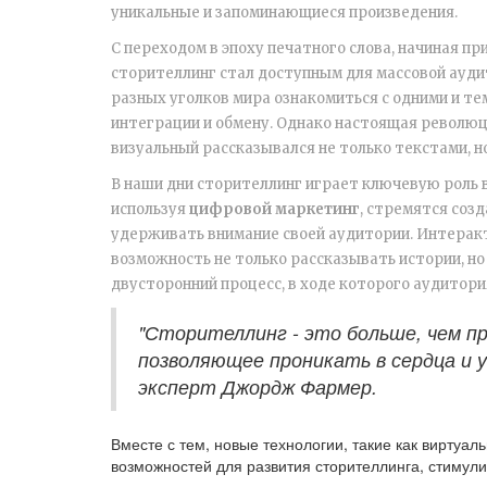
уникальные и запоминающиеся произведения.
С переходом в эпоху печатного слова, начиная пр
сторителлинг стал доступным для массовой ауди
разных уголков мира ознакомиться с одними и те
интеграции и обмену. Однако настоящая революци
визуальный рассказывался не только текстами, но
В наши дни сторителлинг играет ключевую роль 
используя
цифровой маркетинг
, стремятся соз
удерживать внимание своей аудитории. Интера
возможность не только рассказывать истории, но 
двусторонний процесс, в ходе которого аудитор
"Сторителлинг - это больше, чем п
позволяющее проникать в сердца и 
эксперт Джордж Фармер.
Вместе с тем, новые технологии, такие как виртуа
возможностей для развития сторителлинга, стимул