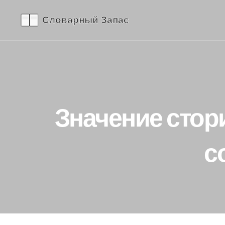
Значение стор
с