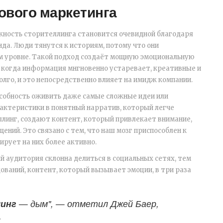
вого маркетинга
ажность сторителлинга становится очевидной благодаря
да. Люди тянутся к историям, потому что они
м уровне. Такой подход создаёт мощную эмоциональную
у, когда информация мнгновенно устаревает, креативные и
лго, и это непосредственно влияет на имидж компании.
особность оживить даже самые сложные идеи или
актеристики в понятный нарратив, который легче
линг, создают контент, который привлекает внимание,
ний. Это связано с тем, что наш мозг приспособлен к
рует на них более активно.
й аудитория склонна делиться в социальных сетях, тем
ований, контент, который вызывает эмоции, в три раза
инг
— дым", — отметил Джей Баер,
.