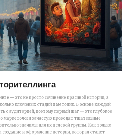
торителлинга
инге
— это не просто сочинение красивой истории, а
колько ключевых стадий и методик. В основе каждой
ть с аудиторией, поэтому первый шаг — это глубокое
ого маркетологи зачастую проводят тщательные
вительно значимы для их целевой группы. Как только
на создание и оформление истории, которая станет