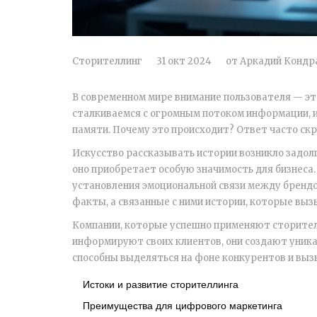
Сторителлинг
31 окт 2024
от
Аркадий Кондр
В современном мире внимание пользователя — эт
сталкиваемся с огромным потоком информации, и
памяти. Почему это происходит? Ответ часто ск
Искусство рассказывать истории возникло задолг
оно приобретает особую значимость для бизнеса.
установления эмоциональной связи между брендо
факты, а связанные с ними истории, которые вы
Компании, которые успешно применяют сторителл
информируют своих клиентов, они создают уника
способны выделяться на фоне конкурентов и выз
Истоки и развитие сторителлинга
Преимущества для цифрового маркетинга