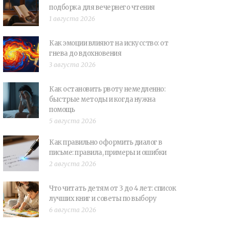
подборка для вечернего чтения
1 августа 2026
Как эмоции влияют на искусство: от
гнева до вдохновения
3 августа 2026
Как остановить рвоту немедленно:
быстрые методы и когда нужна
помощь
5 августа 2026
Как правильно оформить диалог в
письме: правила, примеры и ошибки
2 августа 2026
Что читать детям от 3 до 4 лет: список
лучших книг и советы по выбору
6 августа 2026