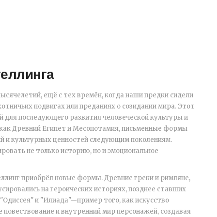
теллинга
ысячелетий, ещё с тех времён, когда наши предки сидели
хотничьих подвигах или преданиях о созидании мира. Этот
й для последующего развития человеческой культуры и
х как Древний Египет и Месопотамия, письменные формы
ий и культурных ценностей следующим поколениям.
ировать не только историю, но и эмоциональное
ллинг приобрёл новые формы. Древние греки и римляне,
усировались на героических историях, позднее ставших
 "Одиссея" и "Илиада"—пример того, как искусство
е повествование и внутренний мир персонажей, создавая